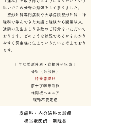
「痛み」を取り除けるようになりたいという
思いでこの分野の勉強をして参りました。
整形外科専門病院や大学病院整形外科・神
経科で学んできた知識と経験から開業以来、
近隣の先生方より多数のご紹介をいただいて
おります。どのような状況であるかをわかり
やすく
飼主様に伝えていきたいと考えており
ます。
[ 主な整形外科・脊椎外科疾患 ]
骨折（各部位）
膝蓋骨脱臼
​前十字靭帯断裂
​椎間板ヘルニア
​環軸不安定症
皮膚科・内分泌科の
診療
​担当獣医師：副院長